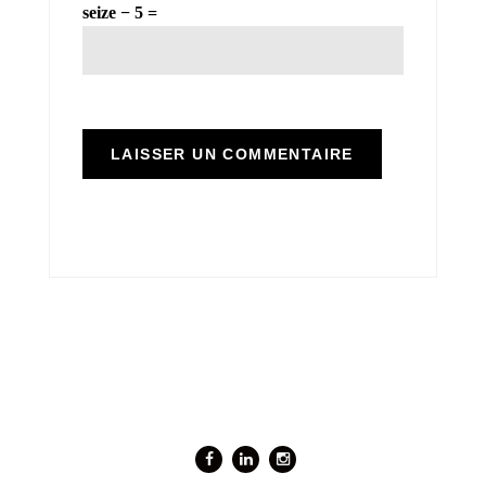
seize − 5 =