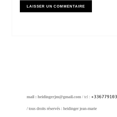
+33677910
mail : heidingerjm@gmail.com
/ tel :
/ tous droits réservés : heidinger jean-marie