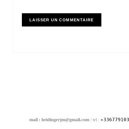
+33677910
mail : heidingerjm@gmail.com
/ tel :